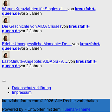
Warum Kreuzfahrten für Singles di …
von
kreuzfahrt-
queen.de
vor 2 Jahren
Die Geschichte von AIDA Cruises
von
kreuzfahrt-
queen.de
vor 2 Jahren
Erlebe Unvergessliche Momente: De …
von
kreuzfahrt-
queen.de
vor 2 Jahren
Last-Minute-Angebote: AIDAblu · A …
von
kreuzfahrt-
queen.de
vor 2 Jahren
Datenschutzerklärung
Impressum
kreuzfahrt-forum.com © 2026. Alle Rechte vorbehalten.
Powered by
- Entworfen mit dem
Hueman-Theme