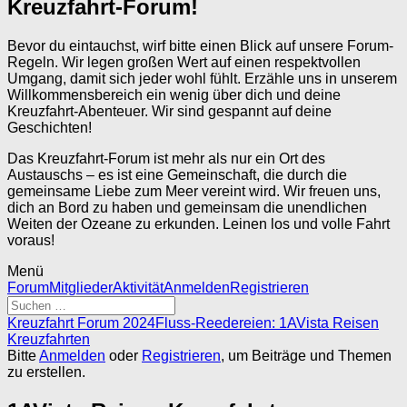
Kreuzfahrt-Forum!
Bevor du eintauchst, wirf bitte einen Blick auf unsere Forum-
Regeln. Wir legen großen Wert auf einen respektvollen
Umgang, damit sich jeder wohl fühlt. Erzähle uns in unserem
Willkommensbereich ein wenig über dich und deine
Kreuzfahrt-Abenteuer. Wir sind gespannt auf deine
Geschichten!
Das Kreuzfahrt-Forum ist mehr als nur ein Ort des
Austauschs – es ist eine Gemeinschaft, die durch die
gemeinsame Liebe zum Meer vereint wird. Wir freuen uns,
dich an Bord zu haben und gemeinsam die unendlichen
Weiten der Ozeane zu erkunden. Leinen los und volle Fahrt
voraus!
Menü
Forum-
Forum
Mitglieder
Aktivität
Anmelden
Registrieren
Navigation
Forum-
Kreuzfahrt Forum 2024
Fluss-Reedereien: 1AVista Reisen
Breadcrumbs
Kreuzfahrten
-
Bitte
Anmelden
oder
Registrieren
, um Beiträge und Themen
Du
zu erstellen.
bist
hier: