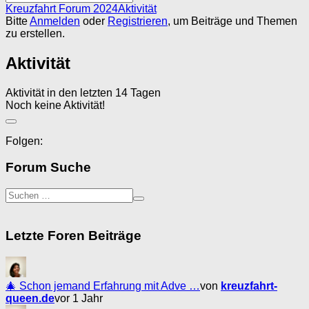
Forum-
Kreuzfahrt Forum 2024
Aktivität
Breadcrumbs
Bitte
Anmelden
oder
Registrieren
, um Beiträge und Themen
-
zu erstellen.
Du
bist
Aktivität
hier:
Aktivität in den letzten 14 Tagen
Noch keine Aktivität!
Folgen:
Forum Suche
Letzte Foren Beiträge
🎄 Schon jemand Erfahrung mit Adve …
von
kreuzfahrt-
queen.de
vor 1 Jahr