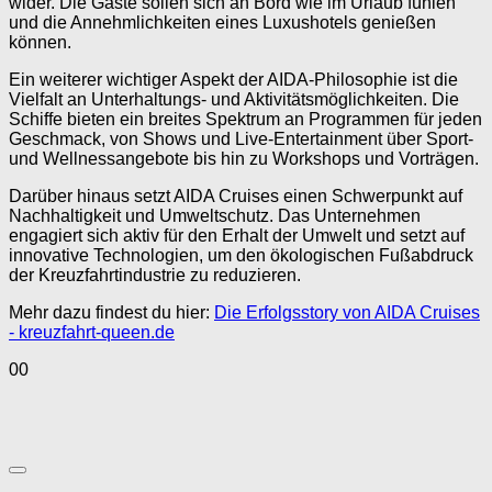
wider. Die Gäste sollen sich an Bord wie im Urlaub fühlen
und die Annehmlichkeiten eines Luxushotels genießen
können.
Ein weiterer wichtiger Aspekt der AIDA-Philosophie ist die
Vielfalt an Unterhaltungs- und Aktivitätsmöglichkeiten. Die
Schiffe bieten ein breites Spektrum an Programmen für jeden
Geschmack, von Shows und Live-Entertainment über Sport-
und Wellnessangebote bis hin zu Workshops und Vorträgen.
Darüber hinaus setzt AIDA Cruises einen Schwerpunkt auf
Nachhaltigkeit und Umweltschutz. Das Unternehmen
engagiert sich aktiv für den Erhalt der Umwelt und setzt auf
innovative Technologien, um den ökologischen Fußabdruck
der Kreuzfahrtindustrie zu reduzieren.
Mehr dazu findest du hier:
Die Erfolgsstory von AIDA Cruises
- kreuzfahrt-queen.de
Anklicken
Anklicken
0
0
für
für
Daumen
Daumen
nach
nach
unten.
oben.