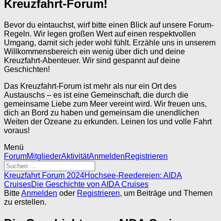
Kreuzfahrt-Forum!
Bevor du eintauchst, wirf bitte einen Blick auf unsere Forum-
Regeln. Wir legen großen Wert auf einen respektvollen
Umgang, damit sich jeder wohl fühlt. Erzähle uns in unserem
Willkommensbereich ein wenig über dich und deine
Kreuzfahrt-Abenteuer. Wir sind gespannt auf deine
Geschichten!
Das Kreuzfahrt-Forum ist mehr als nur ein Ort des
Austauschs – es ist eine Gemeinschaft, die durch die
gemeinsame Liebe zum Meer vereint wird. Wir freuen uns,
dich an Bord zu haben und gemeinsam die unendlichen
Weiten der Ozeane zu erkunden. Leinen los und volle Fahrt
voraus!
Menü
Forum-
Forum
Mitglieder
Aktivität
Anmelden
Registrieren
Navigation
Forum-
Kreuzfahrt Forum 2024
Hochsee-Reedereien: AIDA
Breadcrumbs
Cruises
Die Geschichte von AIDA Cruises
-
Bitte
Anmelden
oder
Registrieren
, um Beiträge und Themen
Du
zu erstellen.
bist
hier: