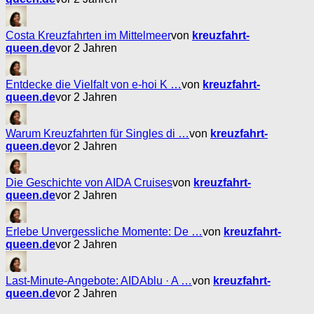
Costa Kreuzfahrten im Mittelmeer
von
kreuzfahrt-
queen.de
vor 2 Jahren
Entdecke die Vielfalt von e-hoi K …
von
kreuzfahrt-
queen.de
vor 2 Jahren
Warum Kreuzfahrten für Singles di …
von
kreuzfahrt-
queen.de
vor 2 Jahren
Die Geschichte von AIDA Cruises
von
kreuzfahrt-
queen.de
vor 2 Jahren
Erlebe Unvergessliche Momente: De …
von
kreuzfahrt-
queen.de
vor 2 Jahren
Last-Minute-Angebote: AIDAblu · A …
von
kreuzfahrt-
queen.de
vor 2 Jahren