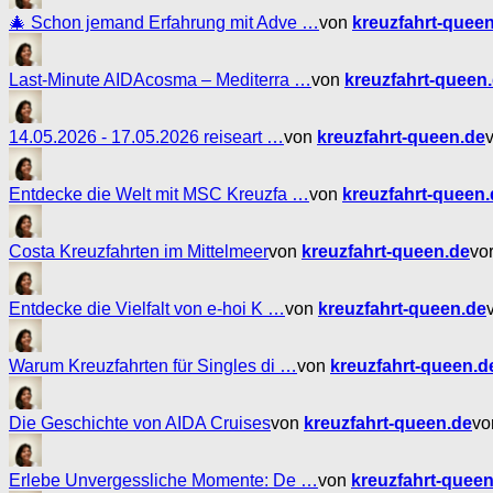
🎄 Schon jemand Erfahrung mit Adve …
von
kreuzfahrt-quee
Last-Minute AIDAcosma – Mediterra …
von
kreuzfahrt-queen
14.05.2026 - 17.05.2026 reiseart …
von
kreuzfahrt-queen.de
v
Entdecke die Welt mit MSC Kreuzfa …
von
kreuzfahrt-queen.
Costa Kreuzfahrten im Mittelmeer
von
kreuzfahrt-queen.de
vo
Entdecke die Vielfalt von e-hoi K …
von
kreuzfahrt-queen.de
Warum Kreuzfahrten für Singles di …
von
kreuzfahrt-queen.d
Die Geschichte von AIDA Cruises
von
kreuzfahrt-queen.de
vo
Erlebe Unvergessliche Momente: De …
von
kreuzfahrt-queen