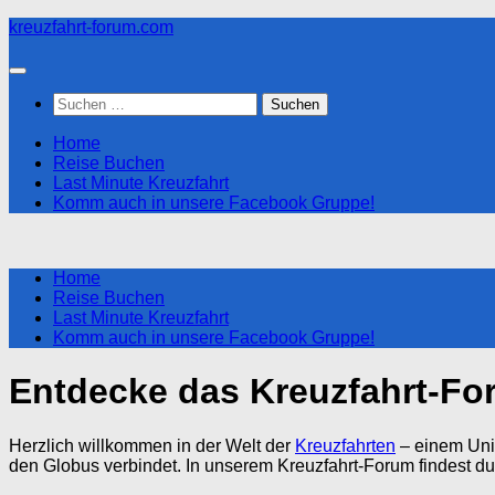
Zum
kreuzfahrt-forum.com
Inhalt
springen
Suchen
nach:
Home
Reise Buchen
Last Minute Kreuzfahrt
Komm auch in unsere Facebook Gruppe!
Home
Reise Buchen
Last Minute Kreuzfahrt
Komm auch in unsere Facebook Gruppe!
Entdecke das Kreuzfahrt-Fo
Herzlich willkommen in der Welt der
Kreuzfahrten
– einem Univ
den Globus verbindet. In unserem Kreuzfahrt-Forum findest du 