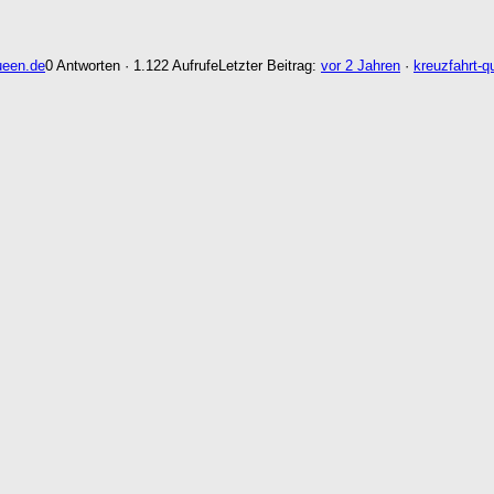
ueen.de
0 Antworten · 1.122 Aufrufe
Letzter Beitrag:
vor 2 Jahren
·
kreuzfahrt-q