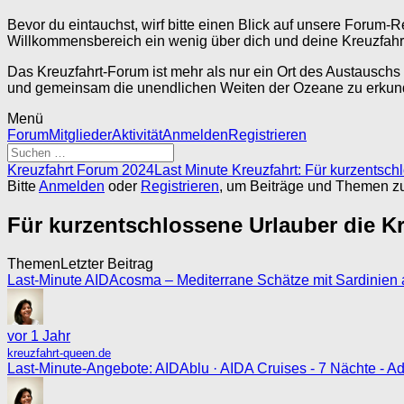
Bevor du eintauchst, wirf bitte einen Blick auf unsere Forum-
Willkommensbereich ein wenig über dich und deine Kreuzfahrt
Das Kreuzfahrt-Forum ist mehr als nur ein Ort des Austauschs
und gemeinsam die unendlichen Weiten der Ozeane zu erkunde
Menü
Forum-
Forum
Mitglieder
Aktivität
Anmelden
Registrieren
Navigation
Forum-
Kreuzfahrt Forum 2024
Last Minute Kreuzfahrt: Für kurzentsch
Breadcrumbs
Bitte
Anmelden
oder
Registrieren
, um Beiträge und Themen zu 
-
Du
Für kurzentschlossene Urlauber die Kr
bist
hier:
Themen
Letzter Beitrag
Last-Minute AIDAcosma – Mediterrane Schätze mit Sardinien a
vor 1 Jahr
kreuzfahrt-queen.de
Last-Minute-Angebote: AIDAblu · AIDA Cruises - 7 Nächte - Ad